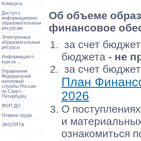
Конкурсы
Об объеме образ
Доступ к
информационно-
образовательным
финансовое обес
ресурсам
Электронные
за счет бюджет
образовательные
ресурсы
бюджета
- не п
Информация о
курсах ...
за счет бюджет
Управления
Федеральной
План Финансо
налоговой
службы России
по Санкт-
2026
Петербургу
О поступления
ФОП ДО
Охрана труда
и материальных
ЭКОЛЯТА
ознакомиться п